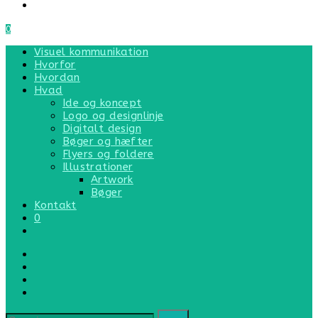
0
MENU
LUK
Visuel kommunikation
Hvorfor
Hvordan
Hvad
Ide og koncept
Logo og designlinje
Digitalt design
Bøger og hæfter
Flyers og foldere
Illustrationer
Artwork
Bøger
Kontakt
0