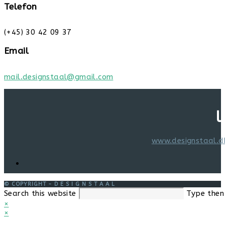
Telefon
(+45) 30 42 09 37
Email
mail.designstaal@gmail.com
l
www.designstaal.d
© COPYRIGHT - D E S I G N S T A A L
Search this website
Type then 
×
×