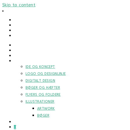
Skip to content
VISUEL KOMMUNIKATION
HVORFOR
HVORDAN
HVAD
IDE OG KONCEPT
LOGO OG DESIGNLINJE
DIGITALT DESIGN
BØGER OG HÆFTER
FLYERS OG FOLDERE
ILLUSTRATIONER
ARTWORK
BØGER
KONTAKT
0